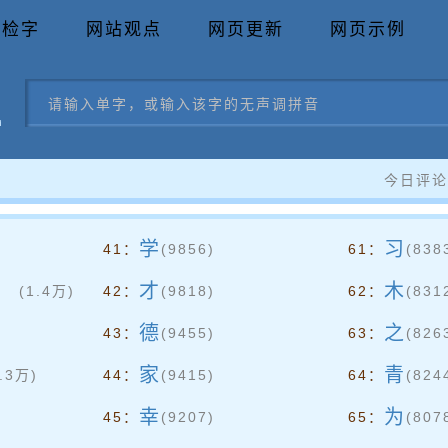
音检字
网站观点
网页更新
网页示例
今日评论
学
习
41：
(9856)
61：
(838
和局限
才
木
(1.4万)
42：
(9818)
62：
(831
德
之
43：
(9455)
63：
(826
家
青
1.3万)
44：
(9415)
64：
(824
幸
为
45：
(9207)
65：
(807