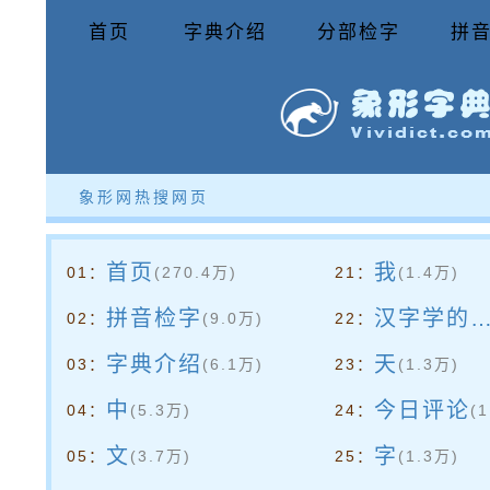
首页
字典介绍
分部检字
拼
象形网热搜网页
首页
我
01：
(270.4万)
21：
(1.4万)
拼音检字
汉字学的孤独丰碑--简评《说文解字》的历史功绩
02：
(9.0万)
22：
字典介绍
天
03：
(6.1万)
23：
(1.3万)
中
今日评论
04：
(5.3万)
24：
(
文
字
05：
(3.7万)
25：
(1.3万)