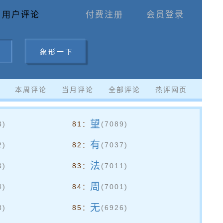
用户评论
付费注册
会员登录
象 形 一 下
本周评论
当月评论
全部评论
热评网页
望
3)
81：
(7089)
有
2)
82：
(7037)
法
3)
83：
(7011)
周
4)
84：
(7001)
无
8)
85：
(6926)